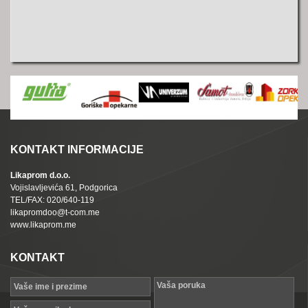
KONTAKT INFORMACIJE
Likaprom d.o.o.
Vojislavljevića 61, Podgorica
TEL/FAX: 020/640-119
likapromdoo@t-com.me
www.likaprom.me
KONTAKT