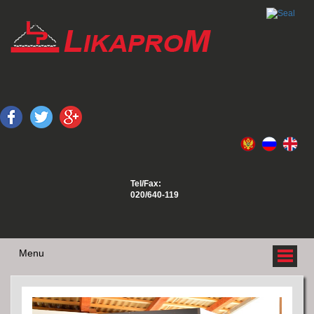
Tel/Fax:
020/640-119
Menu
O NAMA