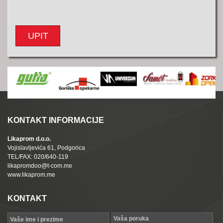
UPIT
KONTAKT INFORMACIJE
Likaprom d.o.o.
Vojislavljevića 61, Podgorica
TEL/FAX: 020/640-119
likapromdoo@t-com.me
www.likaprom.me
KONTAKT