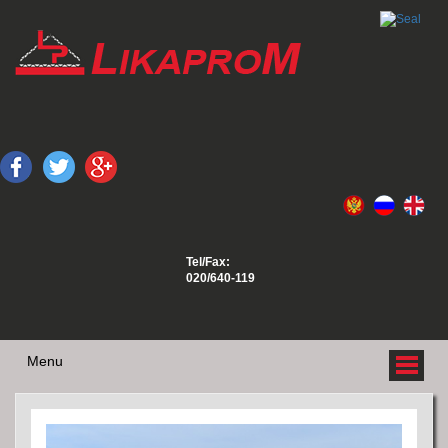
Tel/Fax:
020/640-119
Menu
O NAMA