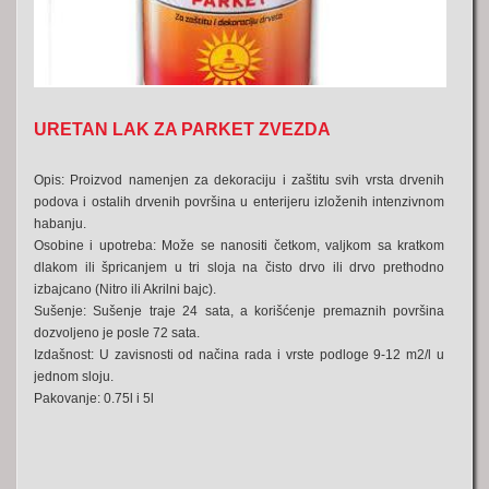
URETAN LAK ZA PARKET ZVEZDA
Opis:
Proizvod namenjen za dekoraciju i zaštitu svih vrsta drvenih
podova i ostalih drvenih površina u enterijeru izloženih intenzivnom
habanju.
Osobine i upotreba:
Može se nanositi četkom, valjkom sa kratkom
dlakom ili špricanjem u tri sloja na čisto drvo ili drvo prethodno
izbajcano (Nitro ili Akrilni bajc).
Sušenje:
Sušenje traje 24 sata, a korišćenje premaznih površina
dozvoljeno je posle 72 sata.
Izdašnost:
U zavisnosti od načina rada i vrste podloge 9-12 m2/l u
jednom sloju.
Pakovanje:
0.75l i 5l