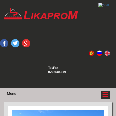
Tel/Fax:
020/640-119
Menu
O NAMA