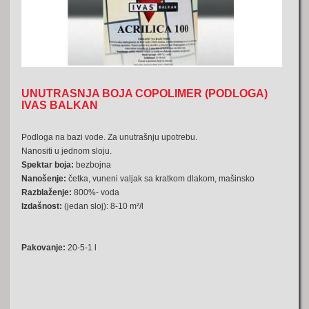
UNUTRASNJA BOJA COPOLIMER (PODLOGA)
IVAS BALKAN
Podloga na bazi vode. Za unutrašnju upotrebu.
Nanositi u jednom sloju.
Spektar boja:
bezbojna
Nanošenje:
četka, vuneni valjak sa kratkom dlakom, mašinsko
Razblaženje:
800%- voda
Izdašnost:
(jedan sloj): 8-10 m²/l
Pakovanje:
20-5-1 l