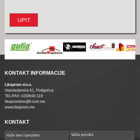
UPIT
KONTAKT INFORMACIJE
Likaprom d.o.o.
Vojislavljevića 61, Podgorica
TEL/FAX: 020/640-119
likapromdoo@t-com.me
www.likaprom.me
KONTAKT