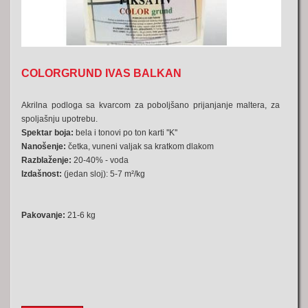
COLORGRUND IVAS BALKAN
Akrilna podloga sa kvarcom za poboljšano prijanjanje maltera, za
spoljašnju upotrebu.
Spektar boja:
bela i tonovi po ton karti ''K''
Nanošenje:
četka, vuneni valjak sa kratkom dlakom
Razblaženje:
20-40% - voda
Izdašnost:
(jedan sloj): 5-7 m²/kg
Pakovanje:
21-6 kg