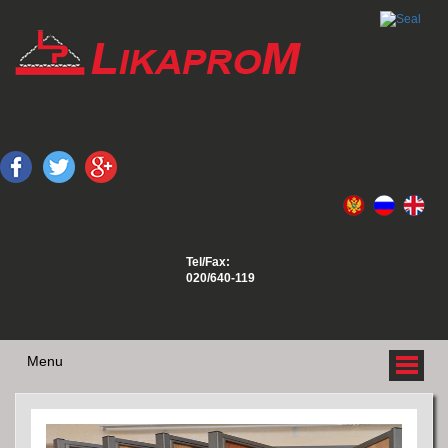
Tel/Fax:
020/640-119
Menu
O NAMA