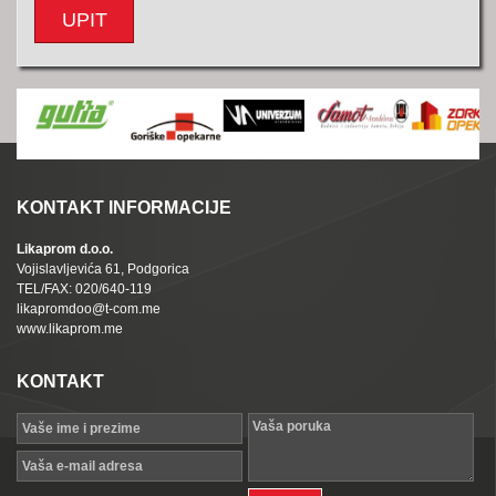
UPIT
KONTAKT INFORMACIJE
Likaprom d.o.o.
Vojislavljevića 61, Podgorica
TEL/FAX: 020/640-119
likapromdoo@t-com.me
www.likaprom.me
KONTAKT