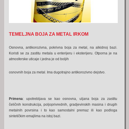
TEMELJNA BOJA ZA METAL IRKOM
Osnovna, antikorozivna, pokrivna boja za metal, na alkidnoj bazi.
Koristi se za zastitu metala u enterijeru i eksterijeru. Otporna je na
atmosferske uticaje i jedna je od boljih
osnovnih boja za metal. Ima dugotrajno antikorozivno dejstvo.
Primena
: upotrebljava se kao osnovna, uljana boja za zastitu
čeličnih konstrukcija, poljoprivrednih, gradjevinskih masina i drugih
metalnih povrsina i to kao samostalni premaz ili kao podloga
sintetičkim emajlima na istoj bazi.