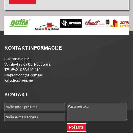
KONTAKT INFORMACIJE
Likaprom d.o.o.
Vojislavljevića 61, Podgorica
TEL/FAX: 020/640-119
likapromdoo@t-com.me
www.likaprom.me
KONTAKT