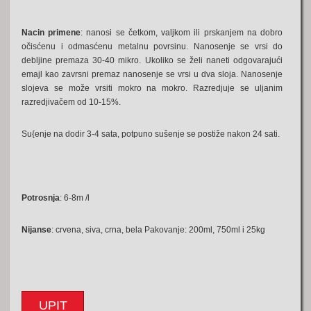
Nacin primene
: nanosi se četkom, valjkom ili prskanjem na dobro
očisćenu i odmasćenu metalnu povrsinu. Nanosenje se vrsi do
debljine premaza 30-40 mikro. Ukoliko se želi naneti odgovarajući
emajl kao zavrsni premaz nanosenje se vrsi u dva sloja. Nanosenje
slojeva se može vrsiti mokro na mokro. Razredjuje se uljanim
razredjivačem od 10-15%.
Su{enje na dodir 3-4 sata, potpuno sušenje se postiže nakon 24 sati.
Potrosnja
: 6-8m /l
Nijanse
: crvena, siva, crna, bela Pakovanje: 200ml, 750ml i 25kg
UPIT