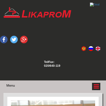
Tel/Fax:
020/640-119
Menu
O NAMA