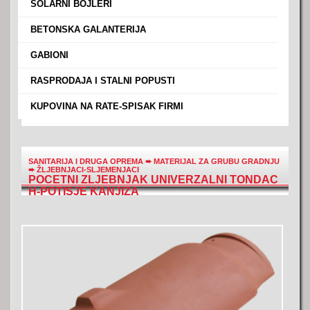
›
SOLARNI BOJLERI
›
BETONSKA GALANTERIJA
›
GABIONI
›
RASPRODAJA I STALNI POPUSTI
›
KUPOVINA NA RATE-SPISAK FIRMI
SANITARIJA I DRUGA OPREMA
➨
MATERIJAL ZA GRUBU GRADNJU
➨
ŽLJEBNJACI-SLJEMENJACI
POCETNI ZLJEBNJAK UNIVERZALNI TONDAC
H-POTISJE KANJIZA