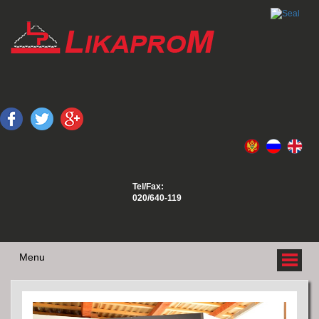
Tel/Fax:
020/640-119
Menu
O NAMA