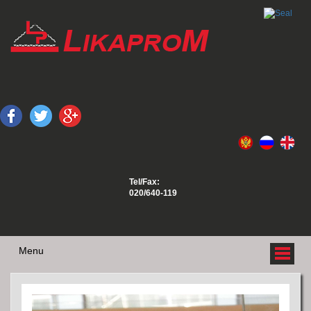
Tel/Fax:
020/640-119
Menu
O NAMA