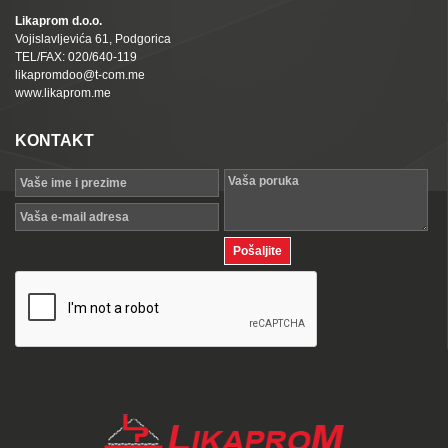
Likaprom d.o.o.
Vojislavljevića 61, Podgorica
TEL/FAX: 020/640-119
likapromdoo@t-com.me
www.likaprom.me
KONTAKT