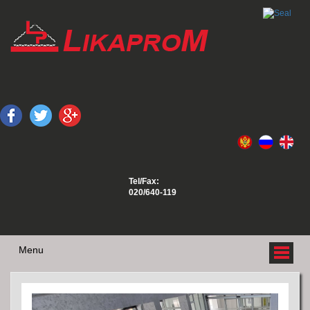
Tel/Fax:
020/640-119
Menu
O NAMA