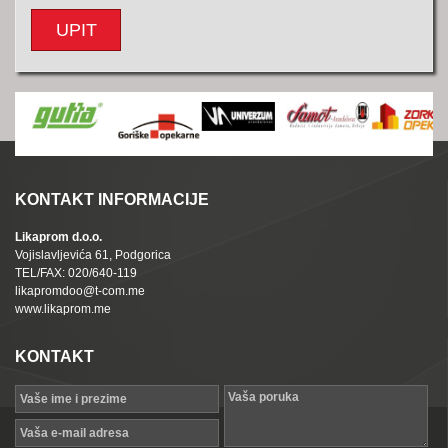
UPIT
KONTAKT INFORMACIJE
Likaprom d.o.o.
Vojislavljevića 61, Podgorica
TEL/FAX: 020/640-119
likapromdoo@t-com.me
www.likaprom.me
KONTAKT