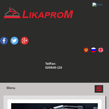
Tel/Fax:
020/640-119
Menu
O NAMA