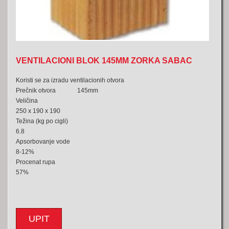
VENTILACIONI BLOK 145MM ZORKA SABAC
Koristi se za izradu ventilacionih otvora
Prečnik otvora 145mm
Veličina
250 x 190 x 190
Težina (kg po cigli)
6.8
Apsorbovanje vode
8-12%
Procenat rupa
57%
UPIT