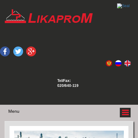
Tel/Fax:
020/640-119
Menu
O NAMA