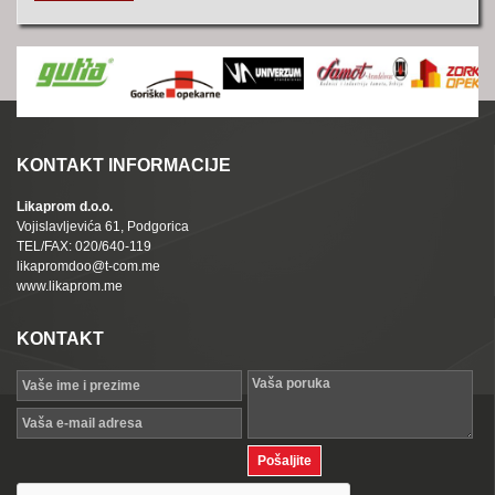
KONTAKT INFORMACIJE
Likaprom d.o.o.
Vojislavljevića 61, Podgorica
TEL/FAX: 020/640-119
likapromdoo@t-com.me
www.likaprom.me
KONTAKT