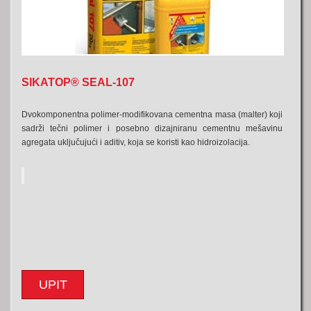
SIKATOP® SEAL-107
Dvokomponentna polimer-modifikovana cementna masa (malter) koji
sadrži tečni polimer i posebno dizajniranu cementnu mešavinu
agregata uključujući i aditiv, koja se koristi kao hidroizolacija.
UPIT