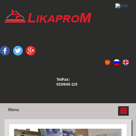
Tel/Fax:
020/640-119
Menu
O NAMA