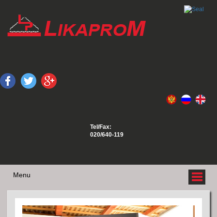
Tel/Fax:
020/640-119
Menu
O NAMA