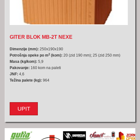
GITER BLOK MB-2T NEXE
Dimenzije (mm):
250x190x190
2
Potrošnja opeke po m
(kom):
20 (zid 190 mm); 25 (zid 250 mm)
Masa (kg/kom):
5,9
Pakovanje:
160 kom na paleti
JNF:
4,6
Težina palete (kg):
964
UPIT