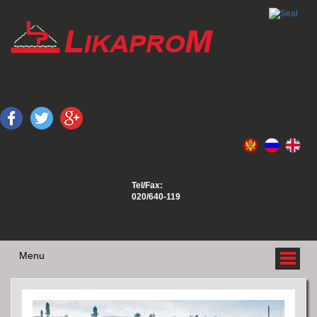
Tel/Fax:
020/640-119
Menu
O NAMA