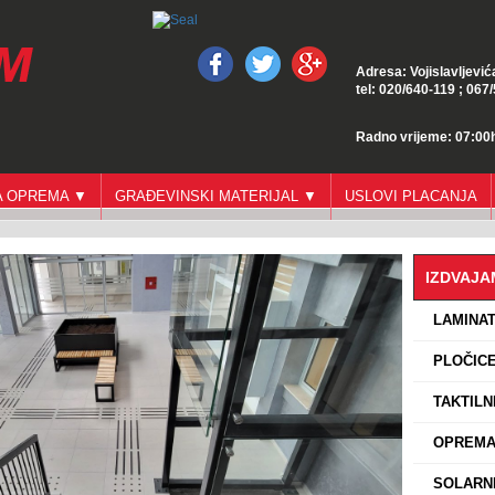
Adresa: Vojislavljević
tel: 020/640-119 ; 067
Radno vrijeme: 07:00h
GA OPREMA ▼
GRAĐEVINSKI MATERIJAL ▼
USLOVI PLACANJA
IZDVAJ
›
LAMINA
›
PLOČICE
›
TAKTILN
›
OPREMA 
›
SOLARNI