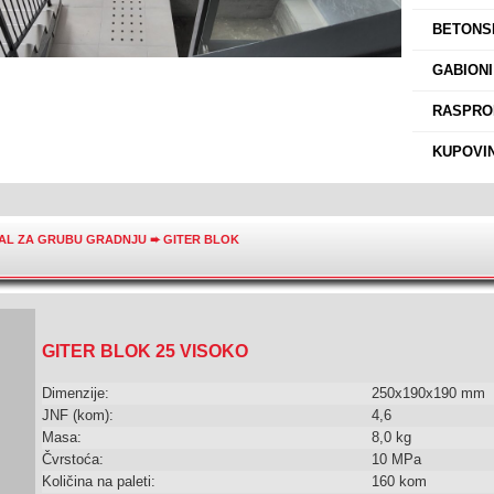
›
BETONSK
›
GABIONI
›
RASPROD
›
KUPOVIN
JAL ZA GRUBU GRADNJU
➨
GITER BLOK
GITER BLOK 25 VISOKO
Dimenzije:
250x190x190 mm
JNF (kom):
4,6
Masa:
8,0 kg
Čvrstoća:
10 MPa
Količina na paleti:
160 kom