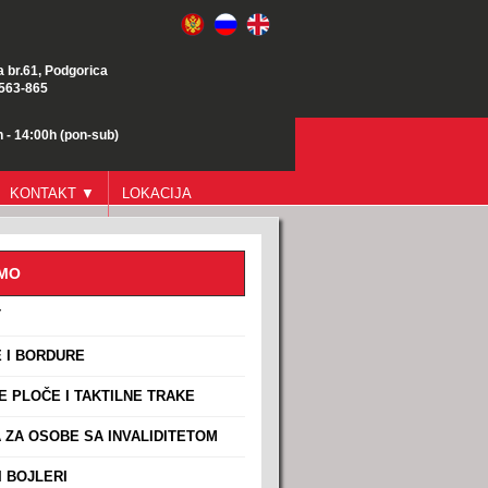
a br.61, Podgorica
/563-865
 - 14:00h (pon-sub)
KONTAKT ▼
LOKACIJA
AMO
T
 I BORDURE
E PLOČE I TAKTILNE TRAKE
ZA OSOBE SA INVALIDITETOM
 BOJLERI