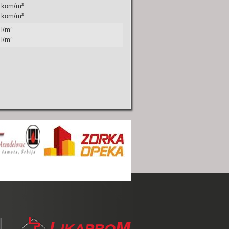
7 kom/m
²
0 kom/m
²
 l/m
³
 l/m
³