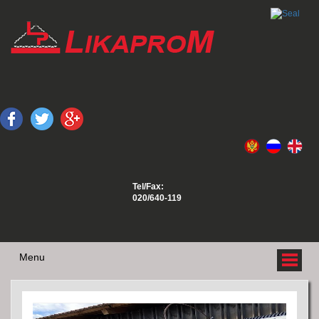
Tel/Fax:
020/640-119
Menu
O NAMA