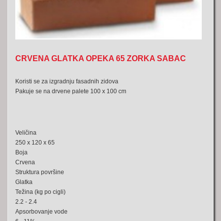
CRVENA GLATKA OPEKA 65 ZORKA SABAC
Koristi se za izgradnju fasadnih zidova
Pakuje se na drvene palete 100 x 100 cm
Veličina
250 x 120 x 65
Boja
Crvena
Struktura površine
Glatka
Težina (kg po cigli)
2.2 - 2.4
Apsorbovanje vode