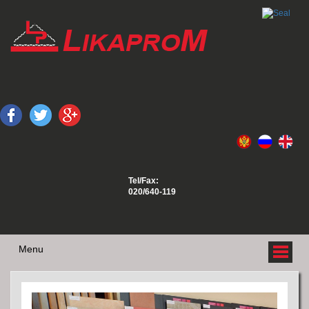
Tel/Fax:
020/640-119
Menu
O NAMA