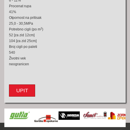
6 - 11%
Procenat rupa
41%
Otpornost na pritisak
25,0 - 30,5MPa
2
Potrebno cigli (po m
)
52 [za zid 12cm]
104 [za zid 25cm]
Broj cigli po paleti
540
Životni vek
neogranicen
UPIT