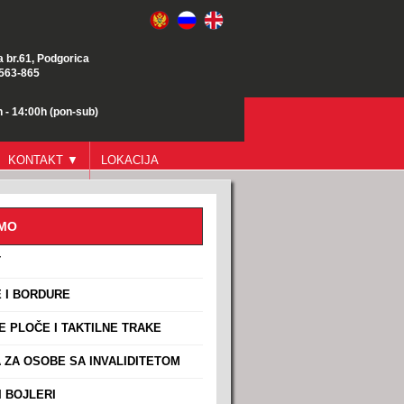
a br.61, Podgorica
/563-865
 - 14:00h (pon-sub)
KONTAKT ▼
LOKACIJA
AMO
T
 I BORDURE
E PLOČE I TAKTILNE TRAKE
ZA OSOBE SA INVALIDITETOM
 BOJLERI