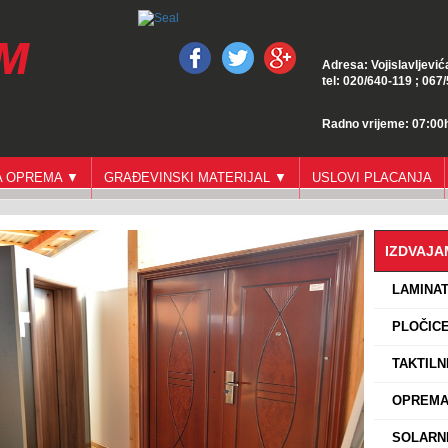
Adresa: Vojislavljević
tel: 020/640-119 ; 067
Radno vrijeme: 07:00h
GA OPREMA ▼
GRAĐEVINSKI MATERIJAL ▼
USLOVI PLACANJA
IZDVAJ
›
LAMINA
›
PLOČICE
›
TAKTILN
›
OPREMA 
›
SOLARNI