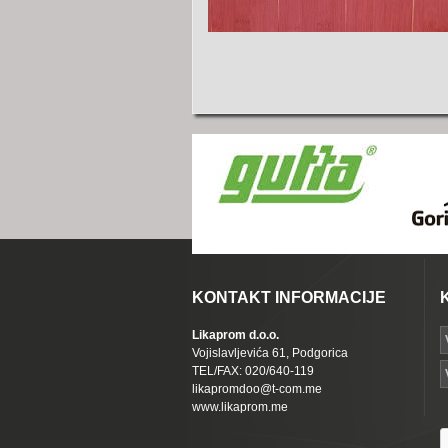
KONTAKT INFORMACIJE
Likaprom d.o.o.
Vojislavljevića 61, Podgorica
TEL/FAX: 020/640-119
likapromdoo@t-com.me
www.likaprom.me