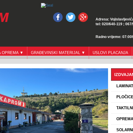
Adresa: Vojislavljević
tel: 020/640-119 ; 067
Radno vrijeme: 07:00h
GA OPREMA ▼
GRAĐEVINSKI MATERIJAL ▼
USLOVI PLACANJA
IZDVAJ
›
LAMINA
›
PLOČICE
›
TAKTILN
›
OPREMA 
›
SOLARNI