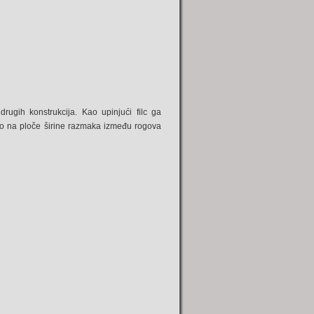
rugih konstrukcija. Kao upinjući filc ga
mo na ploče širine razmaka između rogova