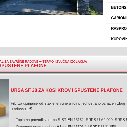
›
BETONSK
›
GABIONI
›
RASPROD
›
KUPOVIN
AL ZA ZAVRŠNE RADOVE
➨
TERMO I ZVUČNA IZOLACIJA
I SPUSTENE PLAFONE
URSA SF 38 ZA KOSI KROV I SPUSTENE PLAFONE
Filc za upinjanje od staklene vune u rolni, jednostrano označen zbo
u odnosu 1:5.
Toplotna provodljivost po SIST EN 13162, SRPS U.A2.020, SRP
Otpornost prema požaru
A1
po EN 13501-1 i SRPS U.J1 050