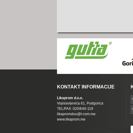
KONTAKT INFORMACIJE
Likaprom d.o.o.
Vojislavljevića 61, Podgorica
TEL/FAX: 020/640-119
likapromdoo@t-com.me
www.likaprom.me