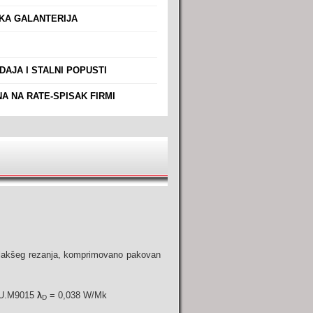
A GALANTERIJA
AJA I STALNI POPUSTI
A NA RATE-SPISAK FIRMI
g lakšeg rezanja, komprimovano pakovan
S U.M9015
λ
= 0,038 W/Mk
D