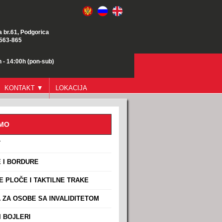
a br.61, Podgorica
/563-865
 - 14:00h (pon-sub)
KONTAKT ▼
LOKACIJA
AMO
T
 I BORDURE
E PLOČE I TAKTILNE TRAKE
ZA OSOBE SA INVALIDITETOM
 BOJLERI