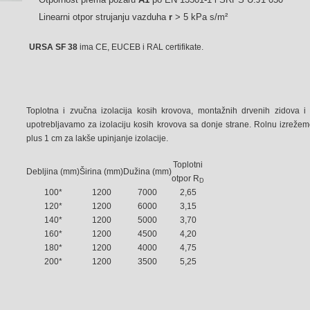
Linearni otpor strujanju vazduha
r
> 5 kPa s/m²
URSA SF 38
ima CE, EUCEB i RAL certifikate.
Toplotna i zvučna izolacija kosih krovova, montažnih drvenih zidova i d
upotrebljavamo za izolaciju kosih krovova sa donje strane. Rolnu izreže
plus 1 cm za lakše upinjanje izolacije.
Toplotni
Debljina (mm)
Širina (mm)
Dužina (mm)
otpor R
D
100*
1200
7000
2,65
120*
1200
6000
3,15
140*
1200
5000
3,70
160*
1200
4500
4,20
180*
1200
4000
4,75
200*
1200
3500
5,25