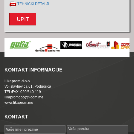
TEHNICKI DETALJI
UPIT
KONTAKT INFORMACIJE
Likaprom d.o.o.
Vojislavljevića 61, Podgorica
TEL/FAX: 020/640-119
likapromdoo@t-com.me
www.likaprom.me
KONTAKT