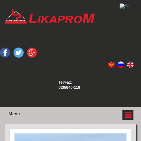
Tel/Fax:
020/640-119
Menu
O NAMA