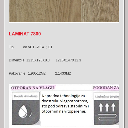
LAMINAT 7800
Tip od AC1 - AC4 ; E1
Dimenzije 1215X196X8.3 1215X147X12.3
Pakovanje 1.90512M2 2.1433M2