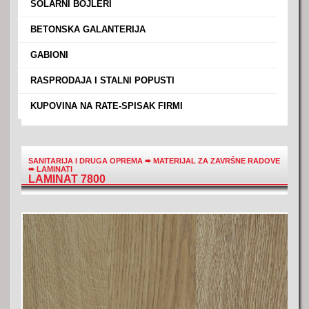
›
SOLARNI BOJLERI
›
BETONSKA GALANTERIJA
›
GABIONI
›
RASPRODAJA I STALNI POPUSTI
›
KUPOVINA NA RATE-SPISAK FIRMI
SANITARIJA I DRUGA OPREMA
➨
MATERIJAL ZA ZAVRŠNE RADOVE
➨
LAMINATI
LAMINAT 7800