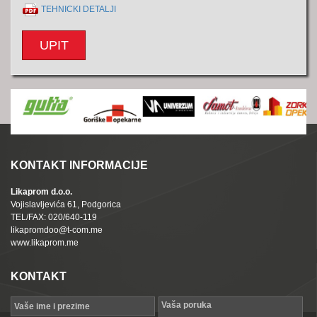
TEHNICKI DETALJI
UPIT
KONTAKT INFORMACIJE
Likaprom d.o.o.
Vojislavljevića 61, Podgorica
TEL/FAX: 020/640-119
likapromdoo@t-com.me
www.likaprom.me
KONTAKT