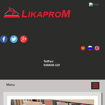
Tel/Fax:
020/640-119
Menu
O NAMA