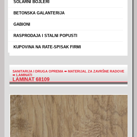
›
SOLARNI BOJLERI
›
BETONSKA GALANTERIJA
›
GABIONI
›
RASPRODAJA I STALNI POPUSTI
›
KUPOVINA NA RATE-SPISAK FIRMI
SANITARIJA I DRUGA OPREMA
➨
MATERIJAL ZA ZAVRŠNE RADOVE
➨
LAMINATI
LAMINAT 68109