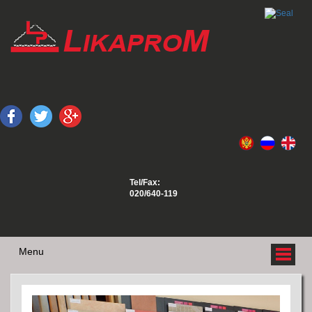
Tel/Fax:
020/640-119
Menu
O NAMA