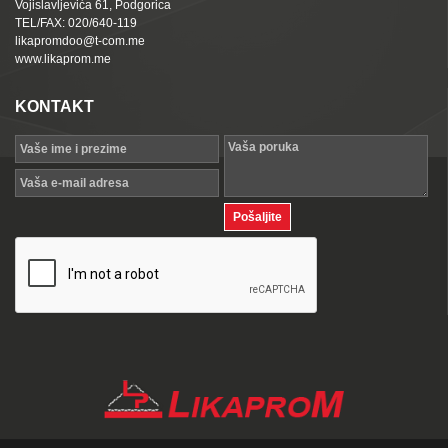
Vojislavljevića 61, Podgorica
TEL/FAX: 020/640-119
likapromdoo@t-com.me
www.likaprom.me
KONTAKT