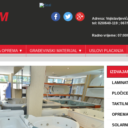
Adresa: Vojislavljević
tel: 020/640-119 ; 067
Radno vrijeme: 07:00h
GA OPREMA ▼
GRAĐEVINSKI MATERIJAL ▼
USLOVI PLACANJA
IZDVAJ
›
LAMINA
›
PLOČICE
›
TAKTILN
›
OPREMA 
›
SOLARNI