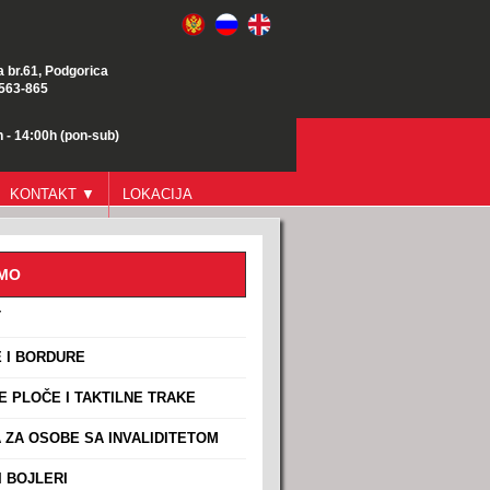
a br.61, Podgorica
/563-865
 - 14:00h (pon-sub)
KONTAKT ▼
LOKACIJA
AMO
T
 I BORDURE
E PLOČE I TAKTILNE TRAKE
ZA OSOBE SA INVALIDITETOM
 BOJLERI