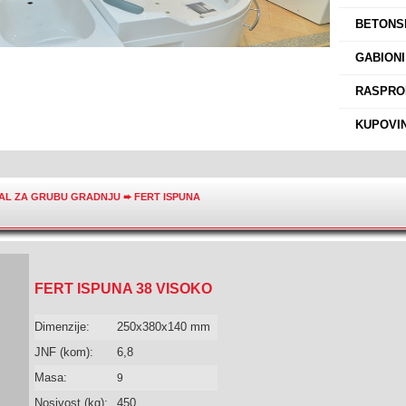
›
BETONSK
›
GABIONI
›
RASPROD
›
KUPOVIN
JAL ZA GRUBU GRADNJU
➨
FERT ISPUNA
FERT ISPUNA 38 VISOKO
Dimenzije:
250x380x140 mm
JNF (kom):
6,8
Masa:
9
Nosivost (kg):
450