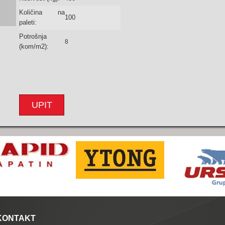
Količina na
100
paleti:
Potrošnja
8
(kom/m2):
UPIT
KONTAKT