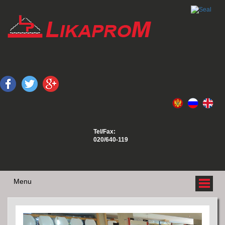
Tel/Fax:
020/640-119
Menu
O NAMA