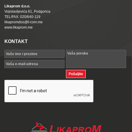
Likaprom d.o.o.
Vojislavljevića 61, Podgorica
TEL/FAX: 020/640-119
likapromdoo@t-com.me
www.likaprom.me
KONTAKT