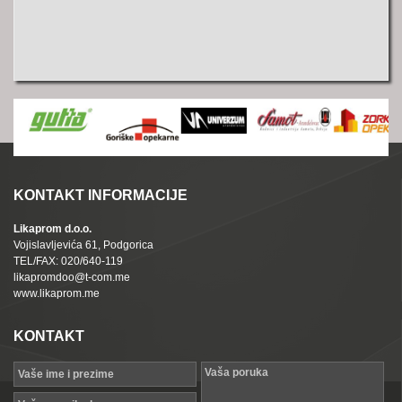
KONTAKT INFORMACIJE
Likaprom d.o.o.
Vojislavljevića 61, Podgorica
TEL/FAX: 020/640-119
likapromdoo@t-com.me
www.likaprom.me
KONTAKT