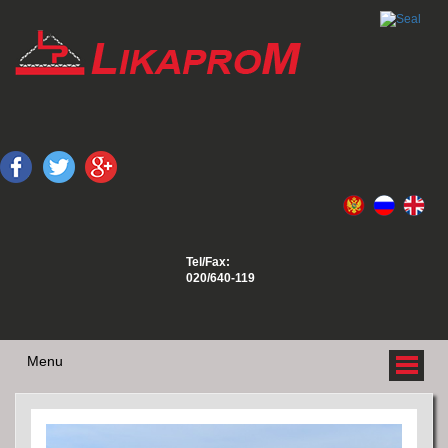
Tel/Fax:
020/640-119
Menu
O NAMA