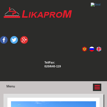
Tel/Fax:
020/640-119
Menu
O NAMA