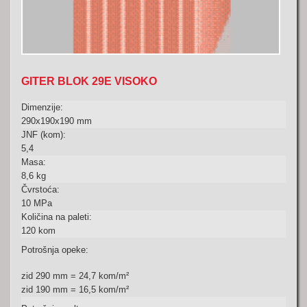
GITER BLOK 29E VISOKO
Dimenzije:
290x190x190 mm
JNF (kom):
5,4
Masa:
8,6 kg
Čvrstoća:
10 MPa
Količina na paleti:
120 kom
Potrošnja opeke:
zid 290 mm = 24,7 kom/m
²
zid 190 mm = 16,5 kom/m
²