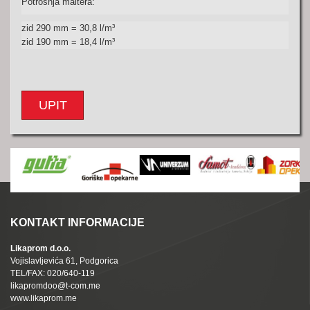
Potrošnja maltera:
zid 290 mm = 30,8 l/m
³
zid 190 mm = 18,4 l/m
³
UPIT
KONTAKT INFORMACIJE
Likaprom d.o.o.
Vojislavljevića 61, Podgorica
TEL/FAX: 020/640-119
likapromdoo@t-com.me
www.likaprom.me