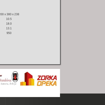
200 x 380 x 238
10.5
18.0
13.1
950