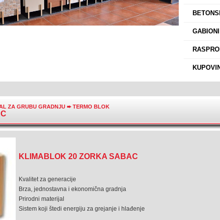
›
BETONSK
›
GABIONI
›
RASPROD
›
KUPOVIN
JAL ZA GRUBU GRADNJU
➨
TERMO BLOK
AC
KLIMABLOK 20 ZORKA SABAC
Kvalitet za generacije
Brza, jednostavna i ekonomična gradnja
Prirodni materijal
Sistem koji štedi energiju za grejanje i hlađenje