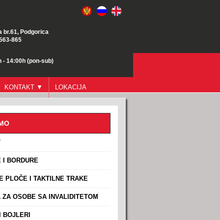
a br.61, Podgorica
/563-865
 - 14:00h (pon-sub)
KONTAKT ▼
LOKACIJA
AMO
T
 I BORDURE
E PLOČE I TAKTILNE TRAKE
ZA OSOBE SA INVALIDITETOM
 BOJLERI