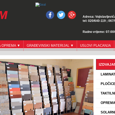
Adresa: Vojislavljević
tel: 020/640-119 ; 067
Radno vrijeme: 07:00h
GA OPREMA ▼
GRAĐEVINSKI MATERIJAL ▼
USLOVI PLACANJA
IZDVAJ
›
LAMINA
›
PLOČICE
›
TAKTILN
›
OPREMA 
›
SOLARNI