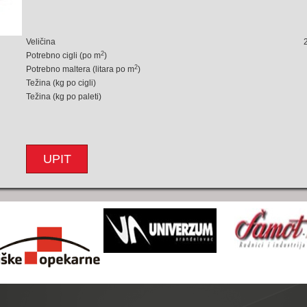
Veličina
2
Potrebno cigli (po m
)
2
Potrebno maltera (litara po m
)
Težina (kg po cigli)
Težina (kg po paleti)
UPIT