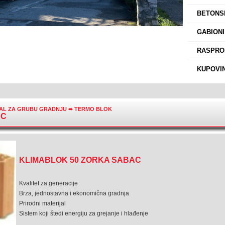
›
BETONSK
›
GABIONI
›
RASPROD
›
KUPOVIN
JAL ZA GRUBU GRADNJU
➨
TERMO BLOK
AC
KLIMABLOK 50 ZORKA SABAC
Kvalitet za generacije
Brza, jednostavna i ekonomična gradnja
Prirodni materijal
Sistem koji štedi energiju za grejanje i hlađenje