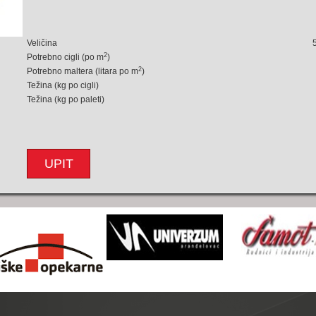
Veličina
2
Potrebno cigli (po m
)
2
Potrebno maltera (litara po m
)
Težina (kg po cigli)
Težina (kg po paleti)
UPIT