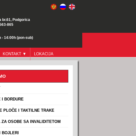
a br.61, Podgorica
/563-865
 - 14:00h (pon-sub)
KONTAKT ▼
LOKACIJA
AMO
T
 I BORDURE
E PLOČE I TAKTILNE TRAKE
ZA OSOBE SA INVALIDITETOM
 BOJLERI