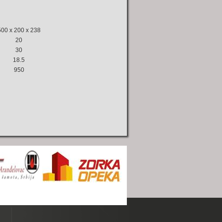
500 x 200 x 238
20
30
18.5
950