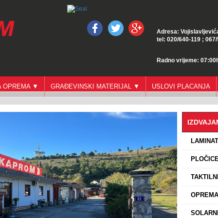
Adresa: Vojislavljević
tel: 020/640-119 ; 067
Radno vrijeme: 07:00h
GA OPREMA ▼
GRAĐEVINSKI MATERIJAL ▼
USLOVI PLACANJA
IZDVAJ
›
LAMINA
›
PLOČICE
›
TAKTILN
›
OPREMA 
›
SOLARNI