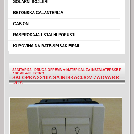
›
SOLARNI BOJLERI
›
BETONSKA GALANTERIJA
›
GABIONI
›
RASPRODAJA I STALNI POPUSTI
›
KUPOVINA NA RATE-SPISAK FIRMI
SANITARIJA I DRUGA OPREMA
➨
MATERIJAL ZA INSTALATERSKE R
ADOVE
➨
ELEKTRO
SKLOPKA 2X16A SA INDIKACIJOM ZA DVA KR
UGA