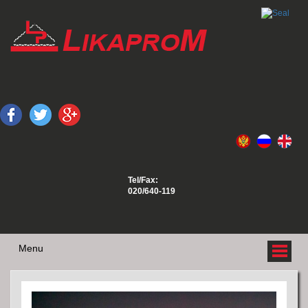
Tel/Fax:
020/640-119
Menu
O NAMA