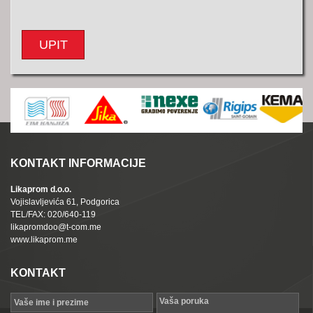
UPIT
KONTAKT INFORMACIJE
Likaprom d.o.o.
Vojislavljevića 61, Podgorica
TEL/FAX: 020/640-119
likapromdoo@t-com.me
www.likaprom.me
KONTAKT