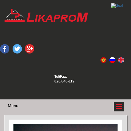
Tel/Fax:
020/640-119
Menu
O NAMA