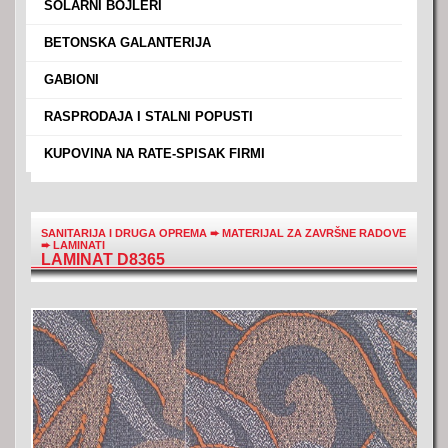
›
SOLARNI BOJLERI
›
BETONSKA GALANTERIJA
›
GABIONI
›
RASPRODAJA I STALNI POPUSTI
›
KUPOVINA NA RATE-SPISAK FIRMI
SANITARIJA I DRUGA OPREMA
➨
MATERIJAL ZA ZAVRŠNE RADOVE
➨
LAMINATI
LAMINAT D8365