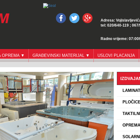
Adresa: Vojislavljević
tel: 020/640-119 ; 067
Radno vrijeme: 07:00h
GA OPREMA ▼
GRAĐEVINSKI MATERIJAL ▼
USLOVI PLACANJA
IZDVAJ
›
LAMINA
›
PLOČICE
›
TAKTILN
›
OPREMA 
›
SOLARNI