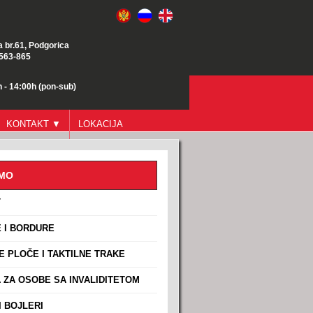
a br.61, Podgorica
/563-865
 - 14:00h (pon-sub)
KONTAKT ▼
LOKACIJA
AMO
T
 I BORDURE
E PLOČE I TAKTILNE TRAKE
ZA OSOBE SA INVALIDITETOM
 BOJLERI