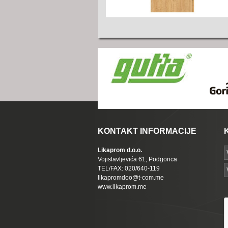
KONTAKT INFORMACIJE
Likaprom d.o.o.
Vojislavljevića 61, Podgorica
TEL/FAX: 020/640-119
likapromdoo@t-com.me
www.likaprom.me