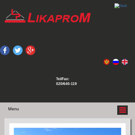
Tel/Fax:
020/640-119
Menu
O NAMA