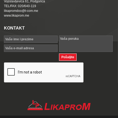
Vojislavljevića 61, Podgorica
TEL/FAX: 020/640-119
likapromdoo@t-com.me
www.likaprom.me
KONTAKT