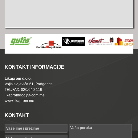
KONTAKT INFORMACIJE
Likaprom d.o.o.
Vojislavljevića 61, Podgorica
TEL/FAX: 020/640-119
likapromdoo@t-com.me
www.likaprom.me
KONTAKT