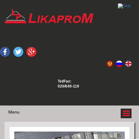
Tel/Fax:
020/640-119
Menu
O NAMA