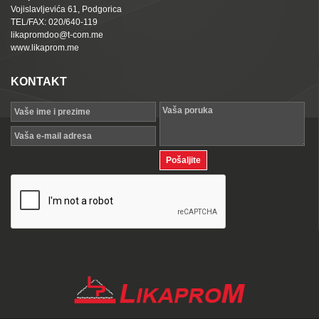
Vojislavljevića 61, Podgorica
TEL/FAX: 020/640-119
likapromdoo@t-com.me
www.likaprom.me
KONTAKT