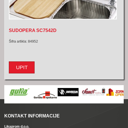
SUDOPERA SC7542D
Šifra artikla: 84952
UPIT
KONTAKT INFORMACIJE
Likaprom d.o.o.