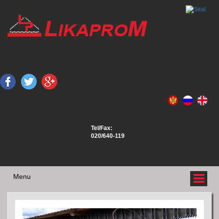
Tel/Fax:
020/640-119
Menu
O NAMA