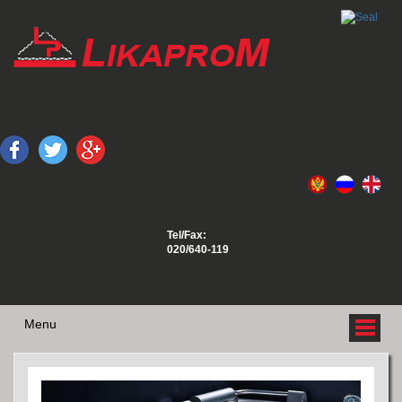
Tel/Fax:
020/640-119
Menu
O NAMA