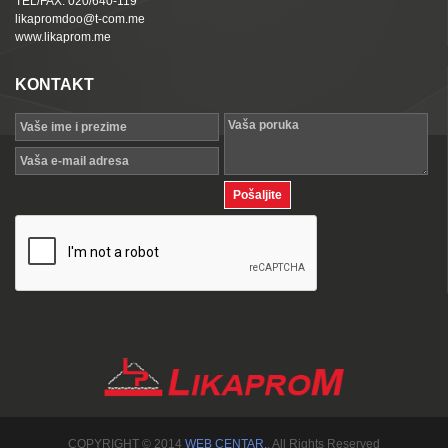
TEL/FAX: 020/640-119
likapromdoo@t-com.me
www.likaprom.me
KONTAKT
COPYRIGHT © 2014
WEB CENTAR.
. All Rights Reserved