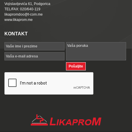
Vojislavljevića 61, Podgorica
TEL/FAX: 020/640-119
likapromdoo@t-com.me
www.likaprom.me
KONTAKT