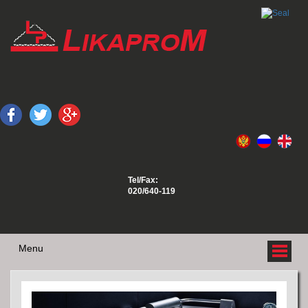
Tel/Fax:
020/640-119
Menu
O NAMA