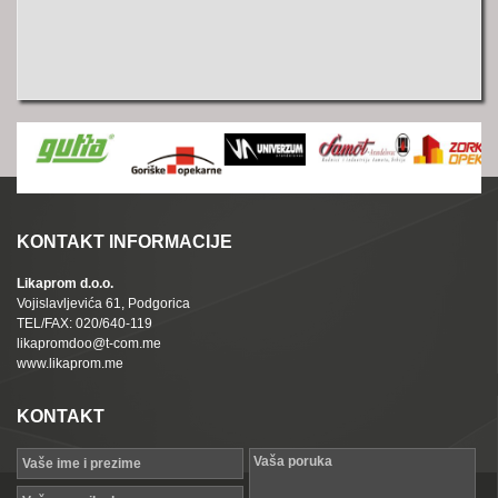
KONTAKT INFORMACIJE
Likaprom d.o.o.
Vojislavljevića 61, Podgorica
TEL/FAX: 020/640-119
likapromdoo@t-com.me
www.likaprom.me
KONTAKT