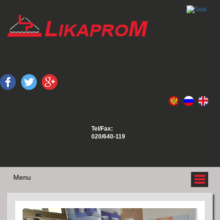
Tel/Fax:
020/640-119
Menu
O NAMA