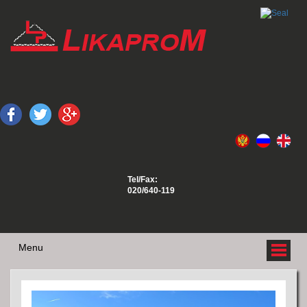
Tel/Fax:
020/640-119
Menu
O NAMA