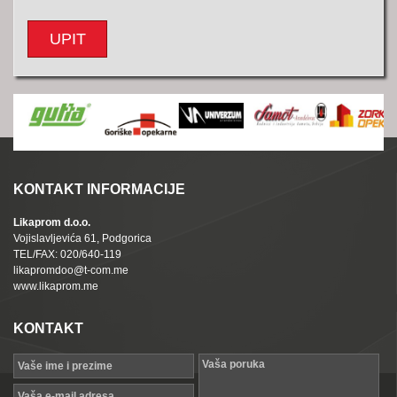
UPIT
KONTAKT INFORMACIJE
Likaprom d.o.o.
Vojislavljevića 61, Podgorica
TEL/FAX: 020/640-119
likapromdoo@t-com.me
www.likaprom.me
KONTAKT