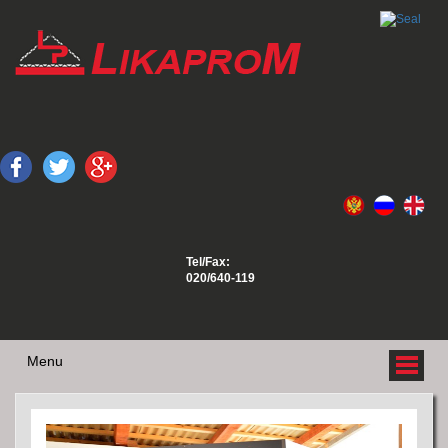
Tel/Fax:
020/640-119
Menu
O NAMA