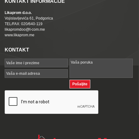
KONTAKT INFORMACIJE
Likaprom d.o.o.
Vojislavljevića 61, Podgorica
TEL/FAX: 020/640-119
likapromdoo@t-com.me
www.likaprom.me
KONTAKT