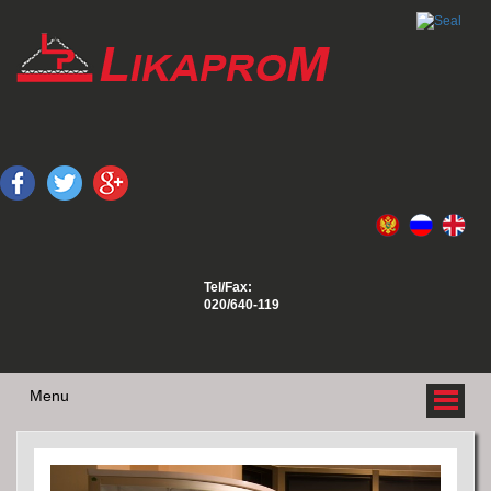
Tel/Fax:
020/640-119
Menu
O NAMA