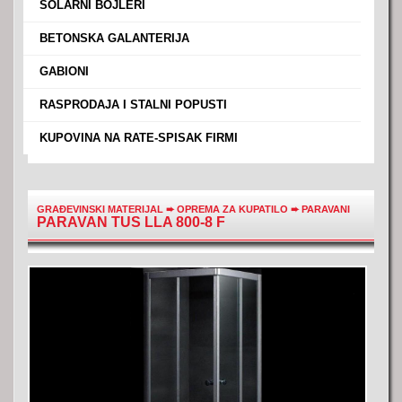
›
SOLARNI BOJLERI
›
BETONSKA GALANTERIJA
›
GABIONI
›
RASPRODAJA I STALNI POPUSTI
›
KUPOVINA NA RATE-SPISAK FIRMI
GRAĐEVINSKI MATERIJAL
➨
OPREMA ZA KUPATILO
➨
PARAVANI
PARAVAN TUS LLA 800-8 F