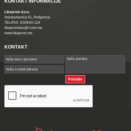
KONTAKT INFORMACIJE
Likaprom d.o.o.
Vojislavljevića 61, Podgorica
TEL/FAX: 020/640-119
likapromdoo@t-com.me
www.likaprom.me
KONTAKT