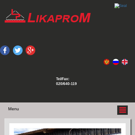
Tel/Fax:
020/640-119
Menu
O NAMA