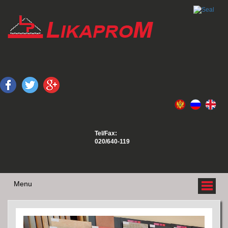
Tel/Fax:
020/640-119
Menu
O NAMA