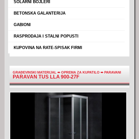
›
SOLARNI BOJLERI
›
BETONSKA GALANTERIJA
›
GABIONI
›
RASPRODAJA I STALNI POPUSTI
›
KUPOVINA NA RATE-SPISAK FIRMI
GRAĐEVINSKI MATERIJAL
➨
OPREMA ZA KUPATILO
➨
PARAVANI
PARAVAN TUS LLA 900-27F