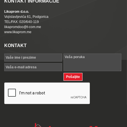
KONTAKT INFORMACIJE
Likaprom d.o.o.
Vojislavljevića 61, Podgorica
TEL/FAX: 020/640-119
likapromdoo@t-com.me
www.likaprom.me
KONTAKT