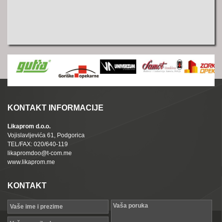
KONTAKT INFORMACIJE
Likaprom d.o.o.
Vojislavljevića 61, Podgorica
TEL/FAX: 020/640-119
likapromdoo@t-com.me
www.likaprom.me
KONTAKT