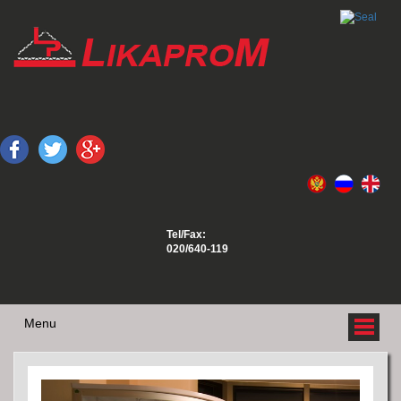
Tel/Fax:
020/640-119
Menu
O NAMA