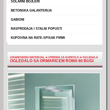
›
SOLARNI BOJLERI
›
BETONSKA GALANTERIJA
›
GABIONI
›
RASPRODAJA I STALNI POPUSTI
›
KUPOVINA NA RATE-SPISAK FIRMI
GRAĐEVINSKI MATERIJAL
➨
OPREMA ZA KUPATILO
➨
OGLEDALA
OGLEDALO SA ORMARICEM ROMA 60 BUGI