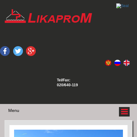
Tel/Fax:
020/640-119
Menu
O NAMA