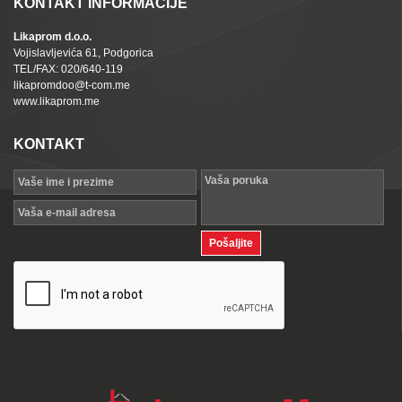
KONTAKT INFORMACIJE
Likaprom d.o.o.
Vojislavljevića 61, Podgorica
TEL/FAX: 020/640-119
likapromdoo@t-com.me
www.likaprom.me
KONTAKT