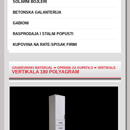
›
SOLARNI BOJLERI
›
BETONSKA GALANTERIJA
›
GABIONI
›
RASPRODAJA I STALNI POPUSTI
›
KUPOVINA NA RATE-SPISAK FIRMI
GRAĐEVINSKI MATERIJAL
➨
OPREMA ZA KUPATILO
➨
VERTIKALE
VERTIKALA 180 POLYAGRAM