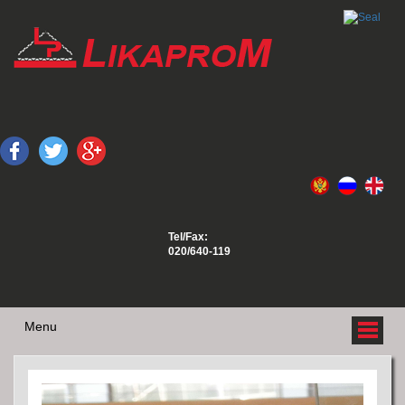
Tel/Fax:
020/640-119
Menu
O NAMA