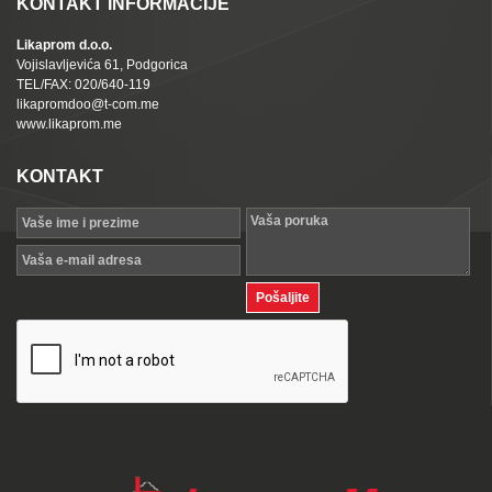
KONTAKT INFORMACIJE
Likaprom d.o.o.
Vojislavljevića 61, Podgorica
TEL/FAX: 020/640-119
likapromdoo@t-com.me
www.likaprom.me
KONTAKT