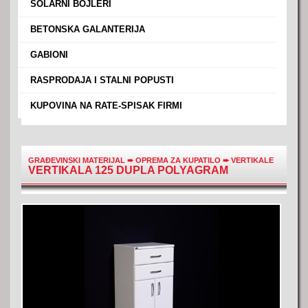
›
SOLARNI BOJLERI
›
BETONSKA GALANTERIJA
›
GABIONI
›
RASPRODAJA I STALNI POPUSTI
›
KUPOVINA NA RATE-SPISAK FIRMI
GRAĐEVINSKI MATERIJAL
➨
OPREMA ZA KUPATILO
➨
VERTIKALE
VERTIKALA 125 DUPLA POLYAGRAM