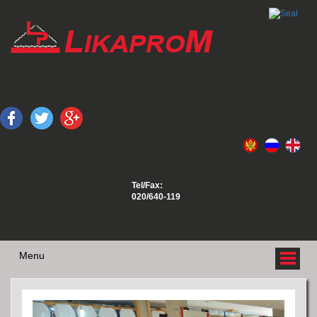
Tel/Fax:
020/640-119
Menu
O NAMA