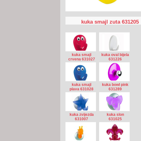
kuka smajl zuta 631205
kuka smajl
kuka oval bijela
crvena 631027
631226
kuka smajl
kuka bowl pink
plava 631028
631289
kuka zvijezda
kuka slon
631007
631025