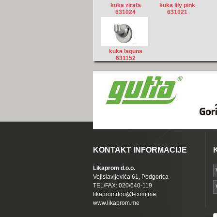
kuka zirafa
kuka lily pink
631024
631021
kuka laguna
631152
KONTAKT INFORMACIJE
Likaprom d.o.o.
Vojislavljevića 61, Podgorica
TEL/FAX: 020/640-119
likapromdoo@t-com.me
www.likaprom.me