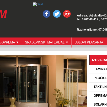
Adresa: Vojislavljević
tel: 020/640-119 ; 067
Radno vrijeme: 07:00h
GA OPREMA ▼
GRAĐEVINSKI MATERIJAL ▼
USLOVI PLACANJA
IZDVAJ
›
LAMINA
›
PLOČICE
›
TAKTILN
›
OPREMA 
›
SOLARNI