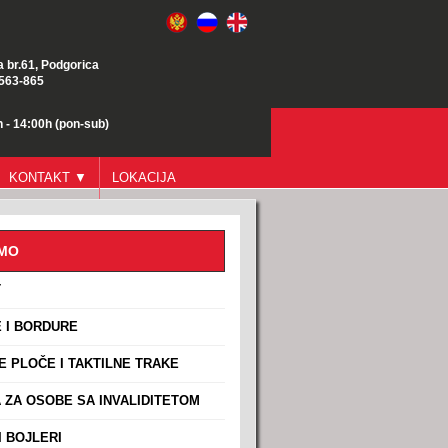
a br.61, Podgorica
/563-865
 - 14:00h (pon-sub)
KONTAKT ▼
LOKACIJA
AMO
T
 I BORDURE
E PLOČE I TAKTILNE TRAKE
ZA OSOBE SA INVALIDITETOM
 BOJLERI