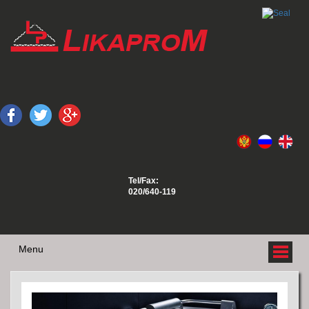
Tel/Fax:
020/640-119
Menu
O NAMA