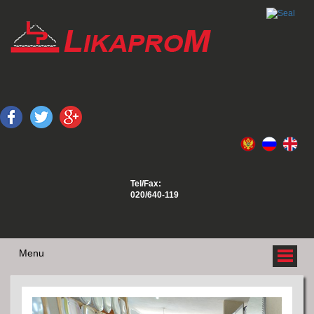
Tel/Fax:
020/640-119
Menu
O NAMA