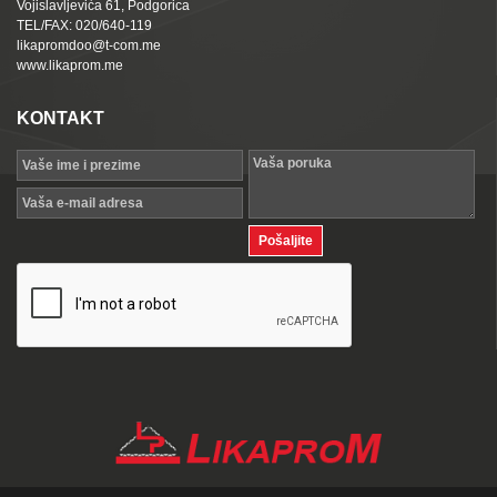
Vojislavljevića 61, Podgorica
TEL/FAX: 020/640-119
likapromdoo@t-com.me
www.likaprom.me
KONTAKT