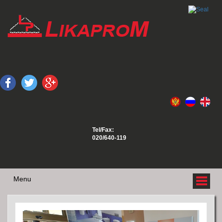
Tel/Fax:
020/640-119
Menu
O NAMA