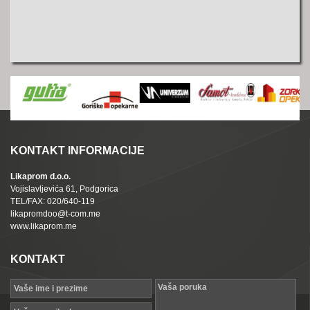
KONTAKT INFORMACIJE
Likaprom d.o.o.
Vojislavljevića 61, Podgorica
TEL/FAX: 020/640-119
likapromdoo@t-com.me
www.likaprom.me
KONTAKT