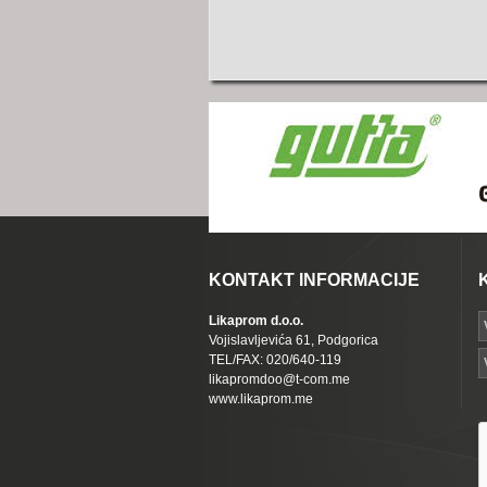
KONTAKT INFORMACIJE
Likaprom d.o.o.
Vojislavljevića 61, Podgorica
TEL/FAX: 020/640-119
likapromdoo@t-com.me
www.likaprom.me