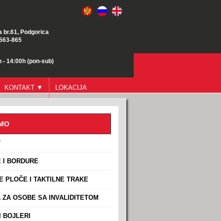
a br.61, Podgorica
/563-865
 - 14:00h (pon-sub)
KONTAKT ▼
LOKACIJA
AMO
T
 I BORDURE
E PLOČE I TAKTILNE TRAKE
ZA OSOBE SA INVALIDITETOM
 BOJLERI