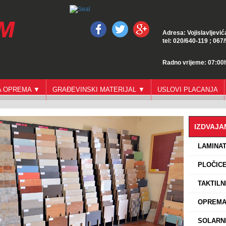
Adresa: Vojislavljević
tel: 020/640-119 ; 067
Radno vrijeme: 07:00h
GA OPREMA ▼
GRAĐEVINSKI MATERIJAL ▼
USLOVI PLACANJA
IZDVAJ
›
LAMINA
›
PLOČICE
›
TAKTILN
›
OPREMA 
›
SOLARNI